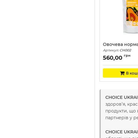
Овочева норма
Артикул:
CH002
грн
560,00
В кош
CHOICE UKRA
здоров’я, крас
продукти, що 
партнерів у ре
CHOICE UKRA