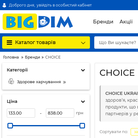
Доброго дня,
увійдіть в особистий кабінет
Бренди
Акції
Каталог товарів
Головна
Бренди
CHOICE
Категорії
CHOICE
Здорове харчування
CHOICE UKRA
здоров’я, крас
Ціна
продукти, що 
-
грн
партнерів у ре
Сортувати по:
з