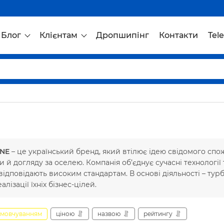
Блог
Клієнтам
Дропшипінг
Контакти
Tel
INE
– це український бренд, який втілює ідею свідомого спож
и й догляду за оселею. Компанія об’єднує сучасні технології
відповідають високим стандартам. В основі діяльності – турб
алізації їхніх бізнес-цілей.
амовчуванням
ціною
назвою
рейтингу