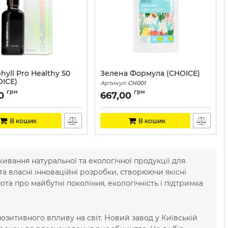
hyll Pro Healthy 50
Зелена Формула (CHOICE)
OICE)
Артикул:
CH001
CH009
грн
грн
0
667,00
В кошик
В кошик
ивання натуральної та екологічної продукції для
 та власні інноваційні розробки, створюючи якісні
ота про майбутні покоління, екологічність і підтримка
позитивного впливу на світ. Новий завод у Київській