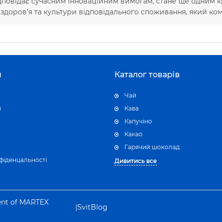
ідповідає сучасним інноваційним вимогам, стане ще одним
, здоров’я та культури відповідального споживання, який ко
н
Каталог товарів
Чай
я
Кава
Капучіно
Какао
Гарячий шоколад
фіденцальності
Дивитись все
ent of MARTEX
|
SvitBlog