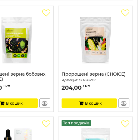
ені зерна бобових
Пророщені зерна (CHOICE)
E)
Артикул:
CH150PrZ
CH005
грн
грн
0
204,00
В кошик
В кошик
Топ продажів