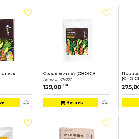
 стіках
Солод житній (CHOICE)
Пророщ
(CHOIC
Артикул:
CH007
Артикул:
грн
139,00
275,0
ик
В кошик