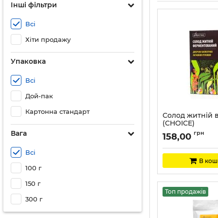
Інші фільтри
Всі
Хіти продажу
Упаковка
Всі
Дой-пак
Картонна стандарт
Солод житній в
(CHOICE)
Вага
Артикул:
CH008
грн
158,00
Всі
В кош
100 г
150 г
Топ продажів
300 г