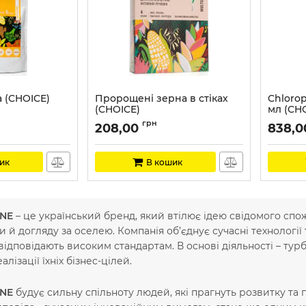
 (CHOICE)
Пророщені зерна в стіках
Chlorop
(CHOICE)
мл (CH
Артикул:
CH006
Артикул:
грн
208,00
838,0
ик
В кошик
INE
– це український бренд, який втілює ідею свідомого спож
и й догляду за оселею. Компанія об’єднує сучасні технології
відповідають високим стандартам. В основі діяльності – турб
алізації їхніх бізнес-цілей.
INE
будує сильну спільноту людей, які прагнуть розвитку та 