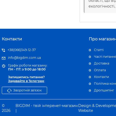
області, що в
екологічності
Контакти
Про магази
+38(066)349-12-37
Статті
Часті питанн
info@bigdim.com.ua
Доставка
Графік роботи магазину:
ПН - ПТ: з 9:00 до 18:00
Оплата
Контакти
Залишились питання?
Задавайте в Телеграм
Політика кон
Зворотній зв'язок
Дропшипінг
©
BIGDIM - твій інтеренет-магазин
Design & Developm
2026
|
Website