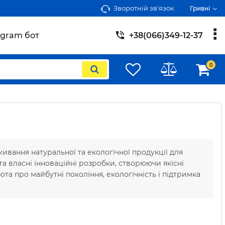
Зворотній зв'язок
Гривні
egram бот
+38(066)349-12-37
0
ивання натуральної та екологічної продукції для
 та власні інноваційні розробки, створюючи якісні
ота про майбутні покоління, екологічність і підтримка