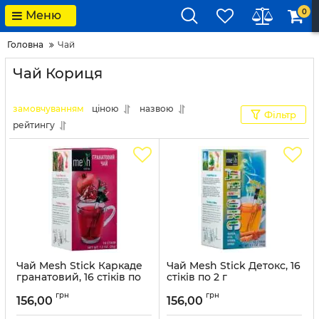
0
Меню
Головна
Чай
Чай Кориця
замовчуванням
ціною
назвою
Фільтр
рейтингу
Чай Mesh Stick Каркаде
Чай Mesh Stick Детокс, 16
гранатовий, 16 стіків по
стіків по 2 г
2.1 г
Артикул:
MSH003
грн
грн
156,00
156,00
Артикул:
MSH017