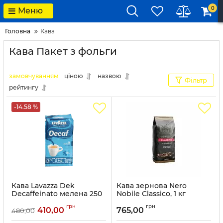
0
Меню
Головна
Кава
Кава Пакет з фольги
замовчуванням
ціною
назвою
Фільтр
рейтингу
-14.58 %
Кава Lavazza Dek
Кава зернова Nero
Decaffeinato мелена 250
Nobile Classico, 1 кг
г
Артикул:
T0002
грн
грн
410,00
765,00
480,00
Артикул:
К481