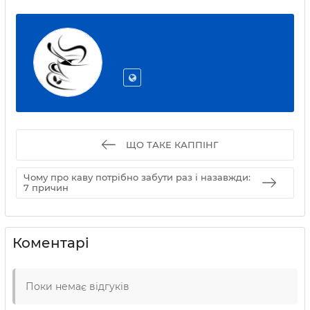
BIGDIM ➨ все про каву,
чай і не тільки ❤
ЩО ТАКЕ КАППІНГ
Чому про каву потрібно забути раз і назавжди:
7 причин
Коментарі
Поки немає відгуків