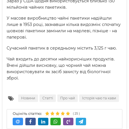
Зараз у США щодня використовується близько 130
мільйонів чайних пакетиків.
У масове виробництво чайні пакетики надійшли
лише в 1953 році, зазнавши кілька видозмін: спочатку
шовкові пакетики замінили на марлеві, пізніше - на
паперові.
Сучасний пакетик в середньому містить 3,125 г чаю.
Чай входить до десятки найкорисніших продуктів.
Вчені дійшли висновку, що чорний чай можна
використовувати як засіб захисту від біологічної
зброї.
Новини
Статті
Про чай
Історія чаю та кави
Оцініть статтю:
(
25
)