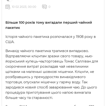
10 02 2023, 00:00
0
Більше 100 років тому вигадали перший чайний
пакетик
Історія чайного пакетика розпочалася у 1908 року в
США.
Винахід чайного пакетика трапився випадково.
Відправляючи клієнтам зразки свого товару, нью-
йоркський купець-чаєторговець Томас Салліван для
скорочення витрат розкладав чай ​​невеликими
щіпками на маленькі шовкові мішечки. Клієнти, не
розібравшись у премудростях винахідливого
торговця, опускали мішечки у гарячу воду. Так
зародився новий спосіб заварювання чаю. До цього
процедура приготування цього напою вимагала
більше часу та старанності.