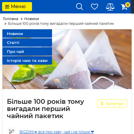
0
Меню
Головна
Новини
Більше 100 років тому вигадали перший чайний пакетик
Новини
Статті
Про чай
Історія чаю та кави
Більше 100 років тому
Категорії
вигадали перший
чайний пакетик
BIGDIM ➨ все про каву, чай і не тільки ❤