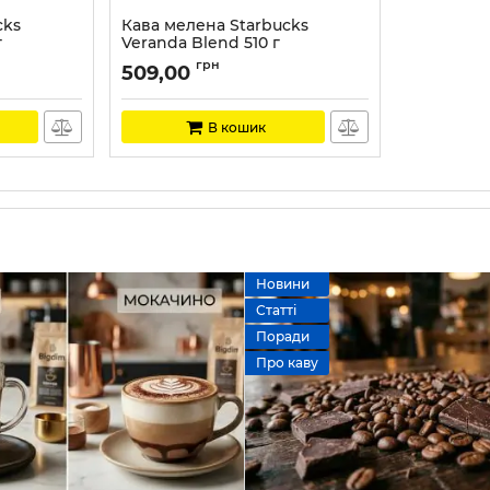
cks
Кава мелена Starbucks
г
Veranda Blend 510 г
Артикул:
ST005
грн
509,00
В кошик
Новини
Статті
Поради
Про каву