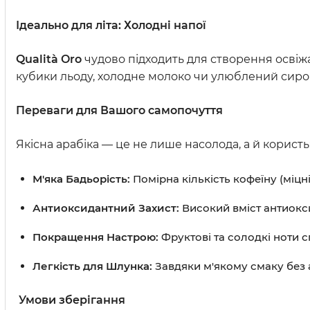
Ідеально для літа: Холодні напої
Qualità Oro
чудово підходить для створення освіжа
кубики льоду, холодне молоко чи улюблений сироп.
Переваги для Вашого самопочуття
Якісна арабіка — це не лише насолода, а й користь
М'яка Бадьорість:
Помірна кількість кофеїну (міцн
Антиоксидантний Захист:
Високий вміст антиокси
Покращення Настрою:
Фруктові та солодкі ноти 
Легкість для Шлунка:
Завдяки м'якому смаку без 
Умови зберігання