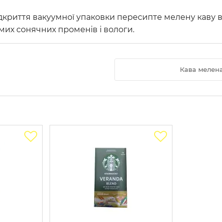
дкриття вакуумної упаковки пересипте мелену каву 
мих сонячних променів і вологи.
Кава мелена