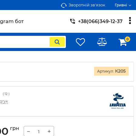
Зворотній зв'язок
Гривні
egram бот
+38(066)349-12-37
0
К205
Артикул:
(
12
)
дгук
00
грн
−
+