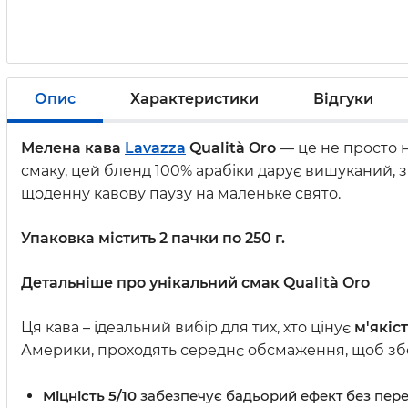
Опис
Характеристики
Відгуки
Мелена кава
Lavazza
Qualità Oro
— це не просто н
смаку, цей бленд 100% арабіки дарує вишуканий, 
щоденну кавову паузу на маленьке свято.
Упаковка містить 2 пачки по 250 г.
Детальніше про унікальний смак Qualità Oro
Ця кава – ідеальний вибір для тих, хто цінує
м'якіс
Америки, проходять середнє обсмаження, щоб зб
Міцність 5/10
забезпечує бадьорий ефект без пер