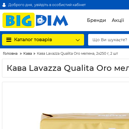
Доброго дня,
увійдіть в особистий кабінет
Бренди
Акції
Каталог товарів
Головна
Кава
Кава Lavazza Qualita Oro мелена, 2х250 г, 2 шт
Кава Lavazza Qualita Oro мел