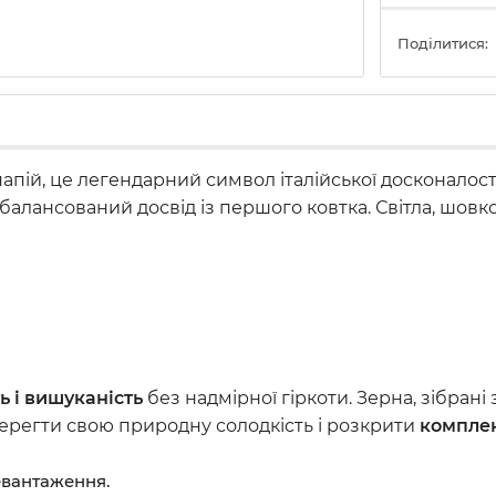
Поділитися:
апій, це легендарний символ італійської досконалост
збалансований досвід із першого ковтка. Світла, шов
ть і вишуканість
без надмірної гіркоти. Зерна, зібрані
ерегти свою природну солодкість і розкрити
комплек
евантаження.