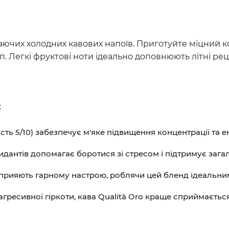
ючих холодних кавових напоїв. Приготуйте міцний ко
 Легкі фруктові ноти ідеально доповнюють літні рецеп
:
ість 5/10) забезпечує м'яке підвищення концентрації та 
дантів допомагає боротися зі стресом і підтримує загал
сприяють гарному настрою, роблячи цей бленд ідеальним
агресивної гіркоти, кава Qualità Oro краще сприймаєть