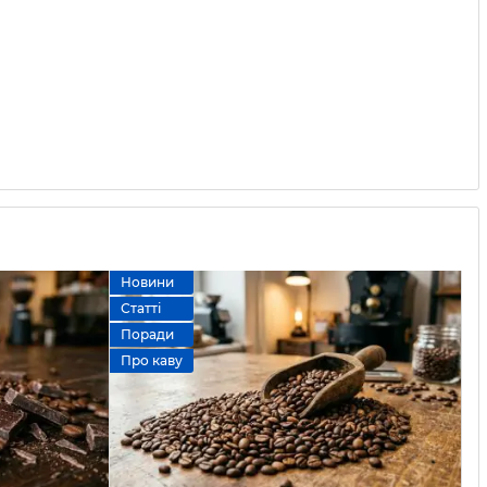
Новини
Статті
Поради
Про каву