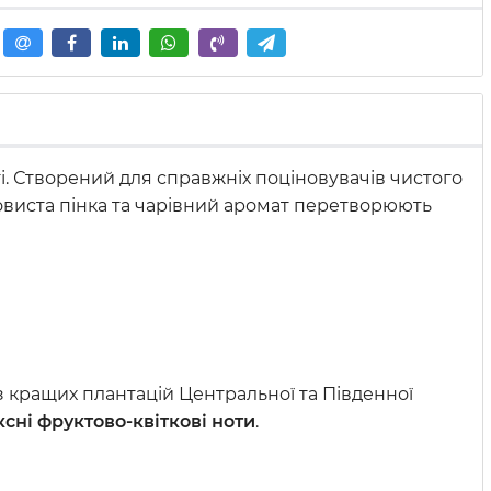
і. Створений для справжніх поціновувачів чистого
ковиста пінка та чарівний аромат перетворюють
 з кращих плантацій Центральної та Південної
сні фруктово-квіткові ноти
.