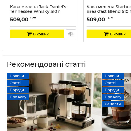
Кава мелена Jack Daniel’s
Кава мелена Starbu
Tennessee Whisky 510 г
Breakfast Blend 510 
Артикул:
Jd-1
Артикул:
ST009
грн
грн
509,00
509,00
В кошик
В кошик
Рекомендовані статті
Новини
Новини
Статті
Статті
Поради
Поради
Про каву
Про каву
Рецепти