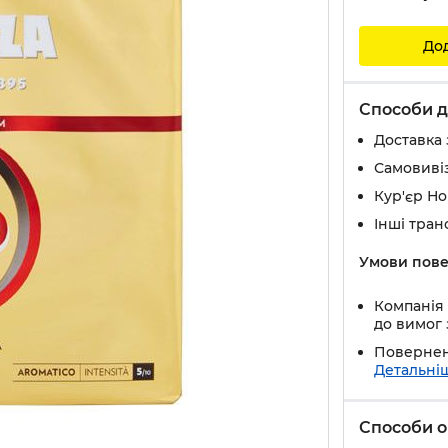
До
Способи д
Доставка 
Самовивіз
Кур'єр Н
Інші тран
Умови пове
Компанія 
до вимог 
Повернен
Детальні
Способи о