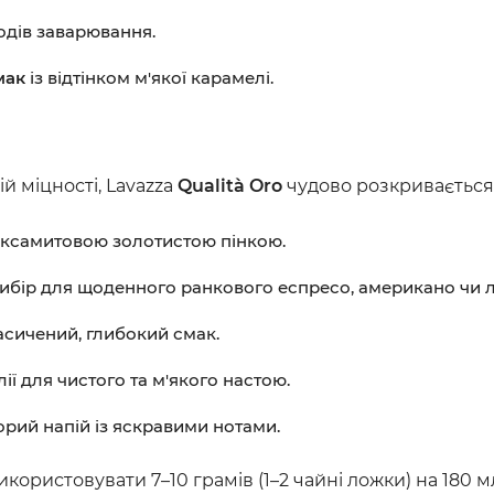
одів заварювання.
мак
із відтінком м'якої карамелі.
 міцності, Lavazza
Qualità Oro
чудово розкривається 
оксамитовою золотистою пінкою.
ибір для щоденного ранкового еспресо, американо чи л
сичений, глибокий смак.
ії для чистого та м'якого настою.
рий напій із яскравими нотами.
ористовувати 7–10 грамів (1–2 чайні ложки) на 180 м