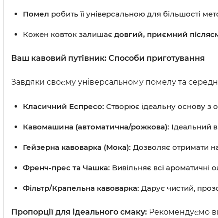
Помел
робить її універсальною для більшості мет
Кожен ковток залишає
довгий, приємний післяс
Ваш кавовий путівник: Способи приготування
Завдяки своєму універсальному помелу та середній
Класичний Еспресо:
Створює ідеальну основу з 
Кавомашина (автоматична/рожкова):
Ідеальний в
Гейзерна кавоварка (Мока):
Дозволяє отримати на
Френч-прес та Чашка:
Вивільняє всі ароматичні ол
Фільтр/Крапельна кавоварка:
Дарує чистий, прозо
Пропорції для ідеального смаку:
Рекомендуємо вик