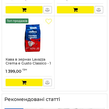
Топ продажів
Кава в зернах Lavazza
Crema e Gusto Classico - 1
кг
грн
1 399,00
Артикул:
LAV013
Рекомендовані статті