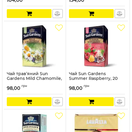
104,00
134,00
Артикул:
SG023
Артикул:
SG025
Чай трав’яний Sun
Чай Sun Gardens
Gardens Mild Chamomile,
Summer Raspberry, 20
20 пірамідок
пірамідок
грн
грн
98,00
98,00
Артикул:
SG021
Артикул:
SG020