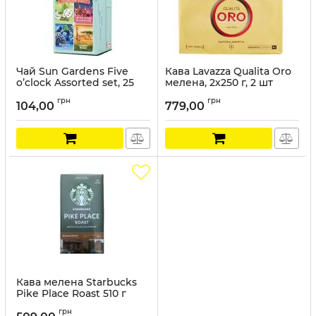
Чай Sun Gardens Five
Кава Lavazza Qualita Oro
o’clock Assorted set, 25
мелена, 2х250 г, 2 шт
пакетиків
Артикул:
К205
грн
грн
104,00
779,00
Артикул:
SG018
Кава мелена Starbucks
Pike Place Roast 510 г
Артикул:
ST010
грн