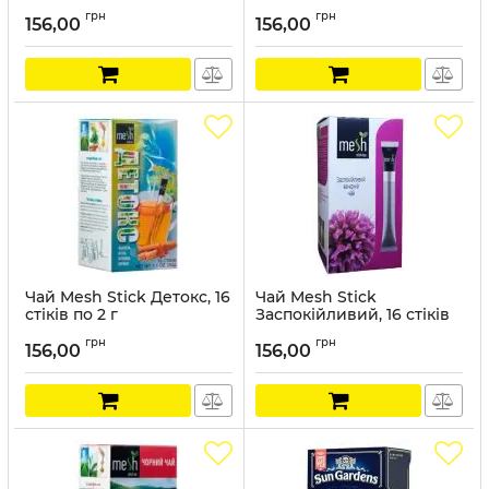
Артикул:
MSH005
Артикул:
MSH004
грн
грн
156,00
156,00
Чай Mesh Stick Детокс, 16
Чай Mesh Stick
стіків по 2 г
Заспокійливий, 16 стіків
по 2 г
Артикул:
MSH003
грн
грн
156,00
156,00
Артикул:
MSH002