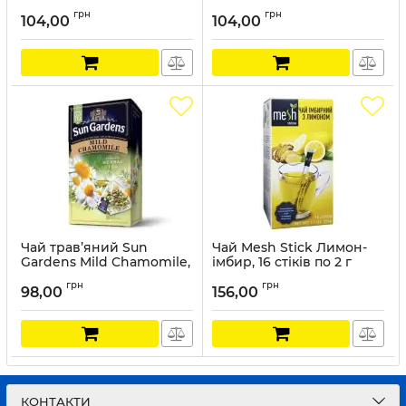
25 пакетиків
25 пакетиків
грн
грн
104,00
104,00
Артикул:
SG024
Артикул:
SG023
Чай трав’яний Sun
Чай Mesh Stick Лимон-
Gardens Mild Chamomile,
імбир, 16 стіків по 2 г
20 пірамідок
Артикул:
MSH006
грн
грн
98,00
156,00
Артикул:
SG021
КОНТАКТИ