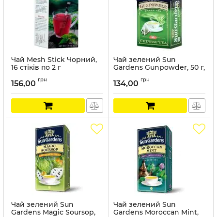
Чай Mesh Stick Чорний,
Чай зелений Sun
16 стіків по 2 г
Gardens Gunpowder, 50 г,
20 пірамідок
Артикул:
MSH001
грн
грн
156,00
134,00
Артикул:
SG025
Чай зелений Sun
Чай зелений Sun
Gardens Magic Soursop,
Gardens Moroccan Mint,