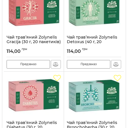
Чай трав’яний Zolynelis
Чай трав’яний Zolynelis
Gracija (30 г, 20 пакетиків)
Detoxus (40 г, 20
пакетиків)
Артикул:
ZLN010
грн
грн
114,00
114,00
Артикул:
ZLN003
Предзаказ
Предзаказ
Чай трав’яний Zolynelis
Чай трав’яний Zolynelis
Diabetus (30 г, 20
Bronchoherba (30 г, 20