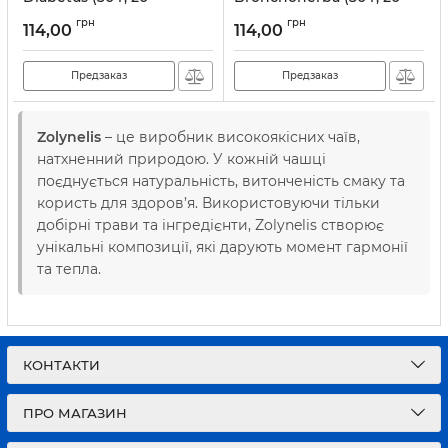
пакетиків)
пакетиків)
грн
грн
114,00
114,00
Артикул:
ZLN001
Артикул:
ZLN005
Предзаказ
Предзаказ
Zolynelis
– це виробник високоякісних чаїв,
натхненний природою. У кожній чашці
поєднується натуральність, витонченість смаку та
користь для здоров’я. Використовуючи тільки
добірні трави та інгредієнти, Zolynelis створює
унікальні композиції, які дарують момент гармонії
та тепла.
КОНТАКТИ
ПРО МАГАЗИН