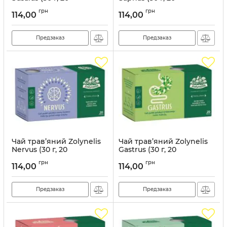
пакетиків)
пакетиків)
грн
грн
114,00
114,00
Артикул:
ZLN009
Артикул:
ZLN004
Предзаказ
Предзаказ
Чай трав’яний Zolynelis
Чай трав’яний Zolynelis
Nervus (30 г, 20
Gastrus (30 г, 20
пакетиків)
пакетиків)
грн
грн
114,00
114,00
Артикул:
ZLN008
Артикул:
ZLN006
Предзаказ
Предзаказ