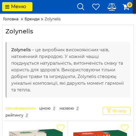
0
Меню
Головна
Бренди
Zolynelis
Zolynelis
Zolynelis
– це виробник високоякісних чаїв,
натхненний природою. У кожній чашці
поєднується натуральність, витонченість смаку та
користь для здоров’я. Використовуючи тільки
добірні трави та інгредієнти, Zolynelis створює
унікальні композиції, які дарують момент гармонії
та тепла.
замовчуванням
ціною
назвою
Фільтр
рейтингу