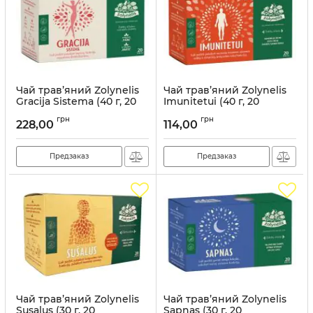
Чай трав’яний Zolynelis
Чай трав’яний Zolynelis
Gracija Sistema (40 г, 20
Imunitetui (40 г, 20
пакетиків)
пакетиків)
грн
грн
228,00
114,00
Артикул:
ZLN002
Артикул:
ZLN007
Предзаказ
Предзаказ
Чай трав’яний Zolynelis
Чай трав’яний Zolynelis
Susalus (30 г, 20
Sapnas (30 г, 20